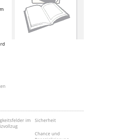
im
ird
ken
gkeitsfelder im
Sicherheit
izvollzug
Chance und