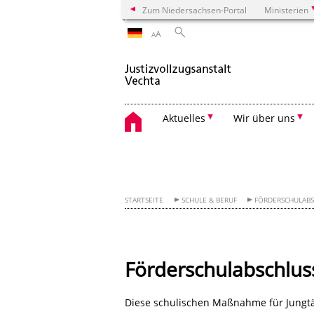
Zum Niedersachsen-Portal
Ministerien
A
A
Aktuelles
Wir über uns
STARTSEITE
SCHULE & BERUF
FÖRDERSCHULABS
Förderschulabschlus
Diese schulischen Maßnahme für Jungtä