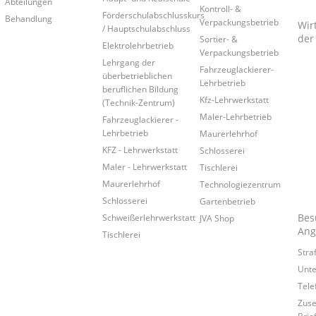
Abteilungen
Kontroll- &
Förderschulabschlusskurs
Behandlung
Verpackungsbetrieb
Wir
/ Hauptschulabschluss
der
Sortier- &
Elektrolehrbetrieb
Verpackungsbetrieb
Lehrgang der
Fahrzeuglackierer-
überbetrieblichen
Lehrbetrieb
beruflichen Bildung
Kfz-Lehrwerkstatt
(Technik-Zentrum)
Maler-Lehrbetrieb
Fahrzeuglackierer -
Lehrbetrieb
Maurerlehrhof
KFZ - Lehrwerkstatt
Schlosserei
Maler - Lehrwerkstatt
Tischlerei
Maurerlehrhof
Technologiezentrum
Schlosserei
Gartenbetrieb
Bes
Schweißerlehrwerkstatt
JVA Shop
Ang
Tischlerei
Stra
Unte
Tele
Zuse