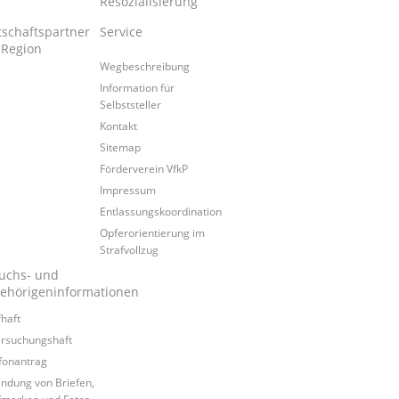
Resozialisierung
tschaftspartner
Service
 Region
Wegbeschreibung
Information für
Selbststeller
Kontakt
Sitemap
Förderverein VfkP
Impressum
Entlassungskoordination
Opferorientierung im
Strafvollzug
uchs- und
ehörigeninformationen
fhaft
rsuchungshaft
fonantrag
ndung von Briefen,