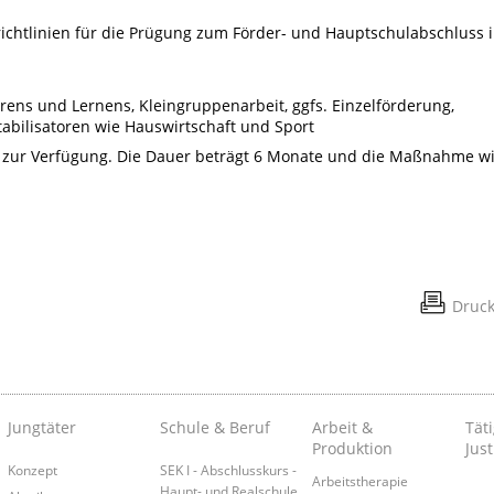
richtlinien für die Prügung zum Förder- und Hauptschulabschluss 
rens und Lernens, Kleingruppenarbeit, ggfs. Einzelförderung,
tabilisatoren wie Hauswirtschaft und Sport
 zur Verfügung. Die Dauer beträgt 6 Monate und die Maßnahme w
Druc
Jungtäter
Schule & Beruf
Arbeit &
Täti
Produktion
Just
Konzept
SEK I - Abschlusskurs -
Arbeitstherapie
Haupt- und Realschule