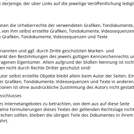
 derjenige, der über Links auf die jeweilige Veröffentlichung ledigl
ationen die Urheberrechte der verwendeten Grafiken, Tondokumente,
 von ihm selbst erstellte Grafiken, Tondokumente, Videosequenze
ie Grafiken, Tondokumente, Videosequenzen und Texte
enannten und ggf. durch Dritte geschützten Marken- und
änkt den Bestimmungen des jeweils gültigen Kennzeichenrechts u
tragenen Eigentümer. Allein aufgrund der bloßen Nennung ist nich
n nicht durch Rechte Dritter geschützt sind!
tor selbst erstellte Objekte bleibt allein beim Autor der Seiten. Ei
her Grafiken, Tondokumente, Videosequenzen und Texte in anderen
tionen ist ohne ausdrückliche Zustimmung des Autors nicht gestatt
usschlusses
des Internetangebotes zu betrachten, von dem aus auf diese Seite
zelne Formulierungen dieses Textes der geltenden Rechtslage nicht
rechen sollten, bleiben die übrigen Teile des Dokumentes in ihrem
ührt.