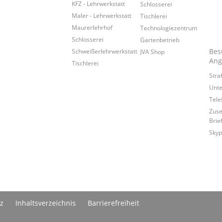
KFZ - Lehrwerkstatt
Schlosserei
Maler - Lehrwerkstatt
Tischlerei
Maurerlehrhof
Technologiezentrum
Schlosserei
Gartenbetrieb
Bes
Schweißerlehrwerkstatt
JVA Shop
Ang
Tischlerei
Stra
Unte
Tele
Zuse
Brie
Skyp
z
Inhaltsverzeichnis
Barrierefreiheit