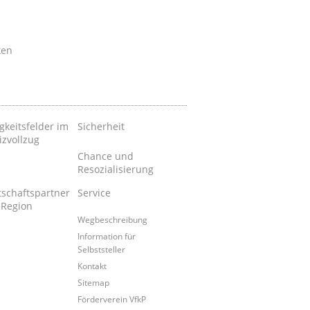
ken
gkeitsfelder im
Sicherheit
izvollzug
Chance und
Resozialisierung
tschaftspartner
Service
 Region
Wegbeschreibung
Information für
Selbststeller
Kontakt
Sitemap
Förderverein VfkP