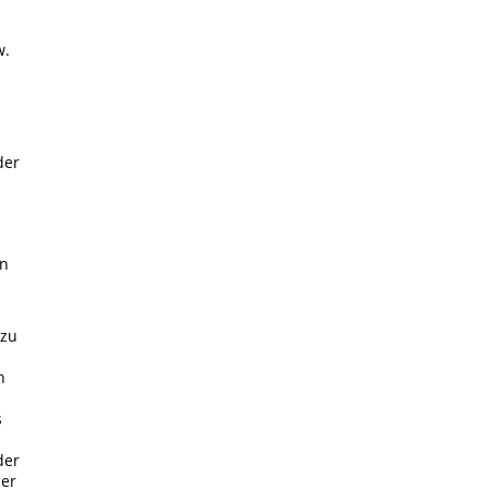
w.
der
in
 zu
h
s
der
der