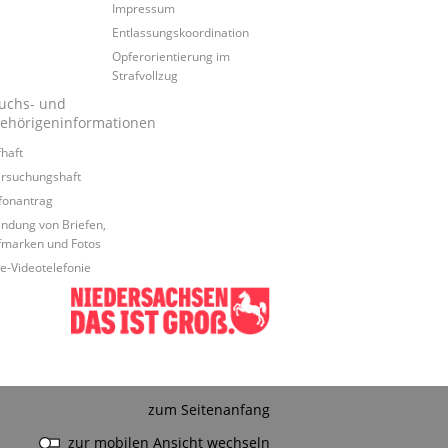
Impressum
Entlassungskoordination
Opferorientierung im
Strafvollzug
uchs- und
ehörigeninformationen
fhaft
rsuchungshaft
fonantrag
ndung von Briefen,
fmarken und Fotos
e-Videotelefonie
zum Seitenanfang
zur mobilen Ansicht wechseln