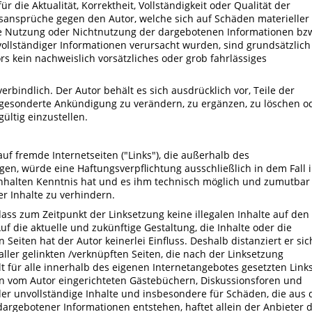
 die Aktualität, Korrektheit, Vollständigkeit oder Qualität der
gsansprüche gegen den Autor, welche sich auf Schäden materieller
die Nutzung oder Nichtnutzung der dargebotenen Informationen bz
ollständiger Informationen verursacht wurden, sind grundsätzlich
rs kein nachweislich vorsätzliches oder grob fahrlässiges
rbindlich. Der Autor behält es sich ausdrücklich vor, Teile der
gesonderte Ankündigung zu verändern, zu ergänzen, zu löschen o
ültig einzustellen.
auf fremde Internetseiten ("Links"), die außerhalb des
en, würde eine Haftungsverpflichtung ausschließlich in dem Fall 
 Inhalten Kenntnis hat und es ihm technisch möglich und zumutbar
er Inhalte zu verhindern.
dass zum Zeitpunkt der Linksetzung keine illegalen Inhalte auf den
f die aktuelle und zukünftige Gestaltung, die Inhalte oder die
Seiten hat der Autor keinerlei Einfluss. Deshalb distanziert er sic
aller gelinkten /verknüpften Seiten, die nach der Linksetzung
lt für alle innerhalb des eigenen Internetangebotes gesetzten Link
in vom Autor eingerichteten Gästebüchern, Diskussionsforen und
 oder unvollständige Inhalte und insbesondere für Schäden, die aus 
argebotener Informationen entstehen, haftet allein der Anbieter 