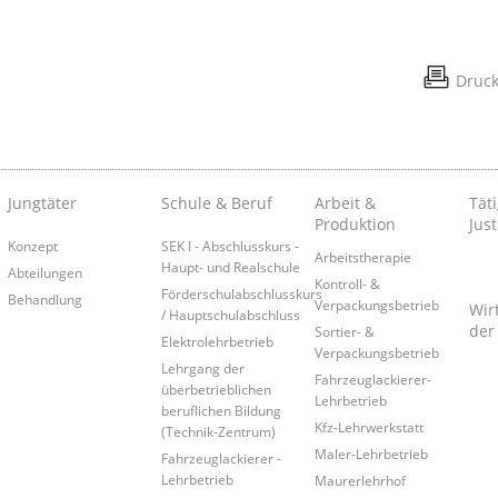
Druc
Jungtäter
Schule & Beruf
Arbeit &
Täti
Produktion
Just
Konzept
SEK I - Abschlusskurs -
Arbeitstherapie
Haupt- und Realschule
Abteilungen
Kontroll- &
Förderschulabschlusskurs
Behandlung
Verpackungsbetrieb
Wir
/ Hauptschulabschluss
der
Sortier- &
Elektrolehrbetrieb
Verpackungsbetrieb
Lehrgang der
Fahrzeuglackierer-
überbetrieblichen
Lehrbetrieb
beruflichen Bildung
Kfz-Lehrwerkstatt
(Technik-Zentrum)
Maler-Lehrbetrieb
Fahrzeuglackierer -
Lehrbetrieb
Maurerlehrhof