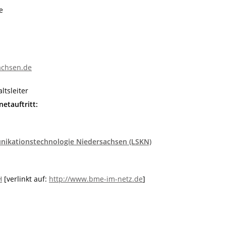
e
sachsen.de
ltsleiter
etauftritt:
unikationstechnologie Niedersachsen (LSKN)
H
[verlinkt auf:
http://www.bme-im-netz.de
]