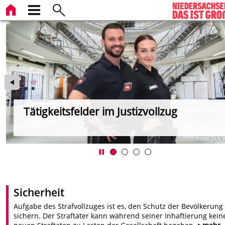
Tätigkeitsfelder im Justizvollzug
ta
Foto: JVA 
Sicherheit
Aufgabe des Strafvollzuges ist es, den Schutz der Bevölkerung
sichern. Der Straftäter kann während seiner Inhaftierung kein