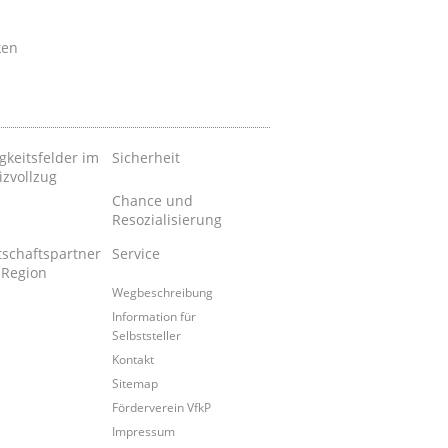
ken
gkeitsfelder im
Sicherheit
izvollzug
Chance und
Resozialisierung
tschaftspartner
Service
 Region
Wegbeschreibung
Information für
Selbststeller
Kontakt
Sitemap
Förderverein VfkP
Impressum