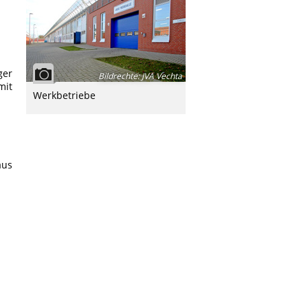
ger
Bildrechte
:
JVA Vechta
mit
Werkbetriebe
aus