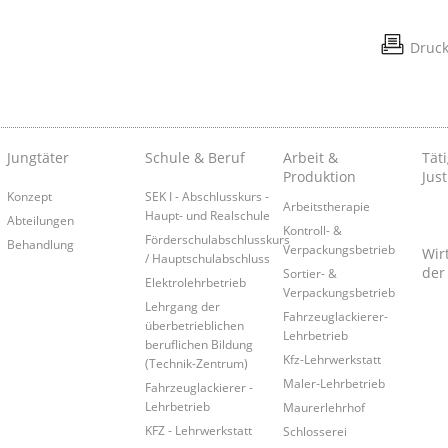
Druc
Jungtäter
Schule & Beruf
Arbeit &
Täti
Produktion
Just
Konzept
SEK I - Abschlusskurs -
Arbeitstherapie
Haupt- und Realschule
Abteilungen
Kontroll- &
Förderschulabschlusskurs
Behandlung
Verpackungsbetrieb
Wir
/ Hauptschulabschluss
der
Sortier- &
Elektrolehrbetrieb
Verpackungsbetrieb
Lehrgang der
Fahrzeuglackierer-
überbetrieblichen
Lehrbetrieb
beruflichen Bildung
Kfz-Lehrwerkstatt
(Technik-Zentrum)
Maler-Lehrbetrieb
Fahrzeuglackierer -
Lehrbetrieb
Maurerlehrhof
KFZ - Lehrwerkstatt
Schlosserei