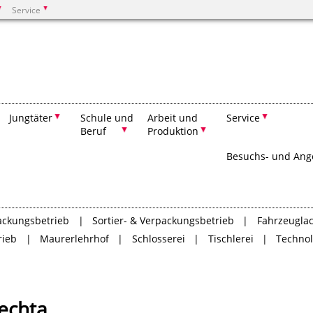
Service
Suchen
Jungtäter
Schule und
Arbeit und
Service
Beruf
Produktion
Besuchs- und Ang
packungsbetrieb
Sortier- & Verpackungsbetrieb
Fahrzeuglac
rieb
Maurerlehrhof
Schlosserei
Tischlerei
Techno
Vechta