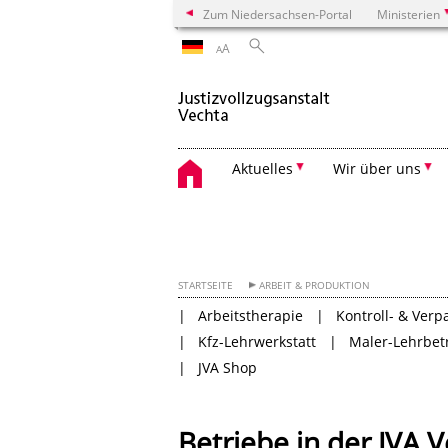
Zum Niedersachsen-Portal
Ministerien
A
A
Aktuelles
Wir über uns
STARTSEITE
ARBEIT & PRODUKTION
Arbeitstherapie
Kontroll- & Ver
Kfz-Lehrwerkstatt
Maler-Lehrbet
JVA Shop
Betriebe in der JVA 